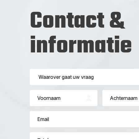
Contact &
informatie
Untitled
Fname
Lname
Email
Phone