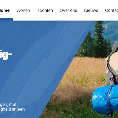
Home
Wonen
Tochten
Over ons
Nieuws
Conta
ig-
ngen, met
igheid en een