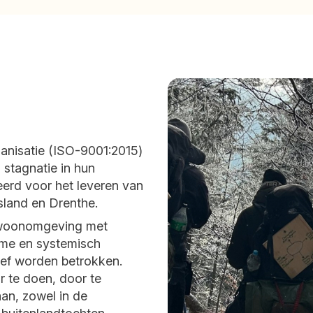
ganisatie (ISO-9001:2015)
j stagnatie in hun
eerd voor het leveren van
sland en Drenthe.
e woonomgeving met
itme en systemisch
ief worden betrokken.
or te doen, door te
an, zowel in de